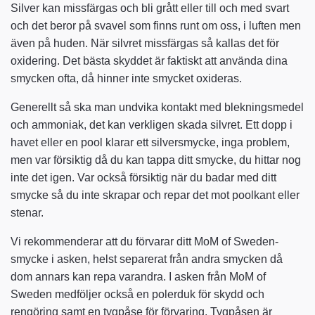
Silver kan missfärgas och bli grått eller till och med svart
och det beror på svavel som finns runt om oss, i luften men
även på huden. När silvret missfärgas så kallas det för
oxidering. Det bästa skyddet är faktiskt att använda dina
smycken ofta, då hinner inte smycket oxideras.
Generellt så ska man undvika kontakt med blekningsmedel
och ammoniak, det kan verkligen skada silvret. Ett dopp i
havet eller en pool klarar ett silversmycke, inga problem,
men var försiktig då du kan tappa ditt smycke, du hittar nog
inte det igen. Var också försiktig när du badar med ditt
smycke så du inte skrapar och repar det mot poolkant eller
stenar.
Vi rekommenderar att du förvarar ditt MoM of Sweden-
smycke i asken, helst separerat från andra smycken då
dom annars kan repa varandra. I asken från MoM of
Sweden medföljer också en polerduk för skydd och
rengöring samt en tygpåse för förvaring. Tygpåsen är