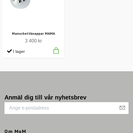
Manschettknappar MAMA
3 400 kr
I lager
Anmäl dig till vår nyhetsbrev
Om MoM