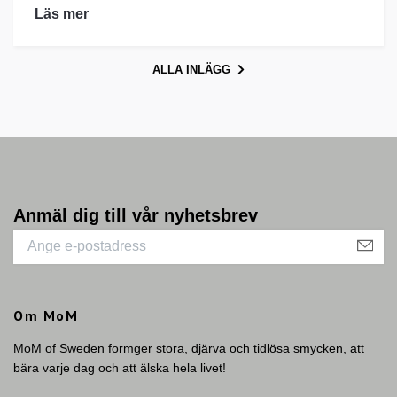
Läs mer
ALLA INLÄGG
Anmäl dig till vår nyhetsbrev
Om MoM
MoM of Sweden formger stora, djärva och tidlösa smycken, att
bära varje dag och att älska hela livet!