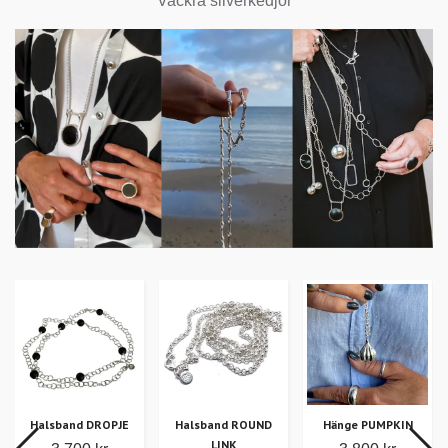
Vackra silverkedjor
Halsband DROPJE
Halsband ROUND
Hänge PUMPKIN
LINK