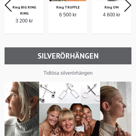
NG
Ring TRUFFLE
Ring OM
Ring EDGE
6 500 kr
4 600 kr
6 500 kr
r
SILVERÖRHÄNGEN
Tidlösa silverörhängen