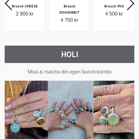
Brosch CHEESE
Brosch
Brosch YOU
DOUGHNUT
2 900 kr
4 500 kr
4 700 kr
HOLI
Mixa & matcha din egen favorit-kombo