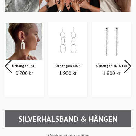
Örhängen POP
Örhängen LINK
Örhängen JOINTLY
Ör
6 200 kr
1 900 kr
1 900 kr
SILVERHALSBAND & HÄNGEN