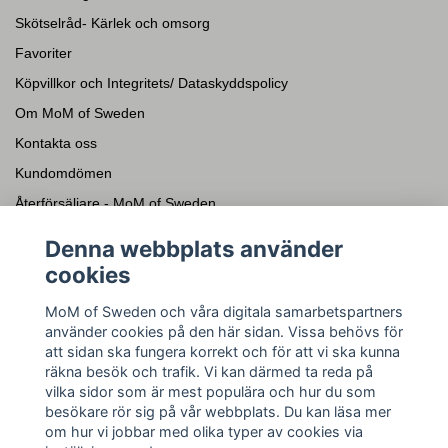
Skötselråd- Kärlek och omsorg
Favoriter
Köpvillkor och Integritets/ Dataskyddspolicy
Om MoM of Sweden
Kontakta oss
Kundomdömen
Återförsäljare - MoM of Sweden
Presentkort
Denna webbplats använder
cookies
Sociala medier
MoM of Sweden och våra digitala samarbetspartners
Facebook
använder cookies på den här sidan. Vissa behövs för
Instagram
att sidan ska fungera korrekt och för att vi ska kunna
räkna besök och trafik. Vi kan därmed ta reda på
YouTube
vilka sidor som är mest populära och hur du som
Pinterest
besökare rör sig på vår webbplats. Du kan läsa mer
om hur vi jobbar med olika typer av cookies via