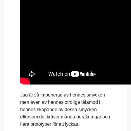
Jag är så imponerad av hennes smycken
men även av hennes otroliga tålamod i
hennes skapande av dessa smycken
eftersom det kräver många beräkningar och
flera prototyper för att lyckas.