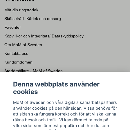
Mät din ringstorlek
Skötselråd- Kärlek och omsorg
Favoriter
Köpvillkor och Integritets/ Dataskyddspolicy
Om MoM of Sweden
Kontakta oss
Kundomdömen
Återförsäljare - MoM of Sweden
Presentkort
Denna webbplats använder
cookies
Sociala medier
MoM of Sweden och våra digitala samarbetspartners
Facebook
använder cookies på den här sidan. Vissa behövs för
Instagram
att sidan ska fungera korrekt och för att vi ska kunna
räkna besök och trafik. Vi kan därmed ta reda på
YouTube
vilka sidor som är mest populära och hur du som
Pinterest