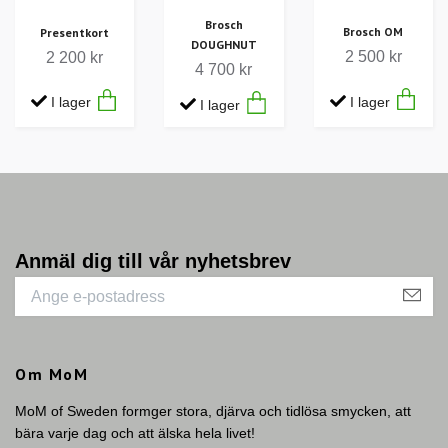
Brosch
Brosch OM
Presentkort
DOUGHNUT
2 500 kr
2 200 kr
4 700 kr
I lager
I lager
I lager
Anmäl dig till vår nyhetsbrev
Om MoM
MoM of Sweden formger stora, djärva och tidlösa smycken, att
bära varje dag och att älska hela livet!