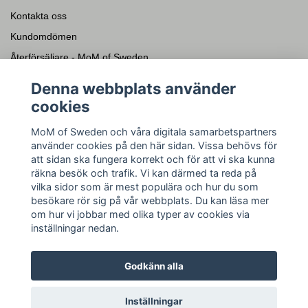
Kontakta oss
Kundomdömen
Återförsäljare - MoM of Sweden
Presentkort
Denna webbplats använder
cookies
Sociala medier
MoM of Sweden och våra digitala samarbetspartners
Facebook
använder cookies på den här sidan. Vissa behövs för
Instagram
att sidan ska fungera korrekt och för att vi ska kunna
räkna besök och trafik. Vi kan därmed ta reda på
YouTube
vilka sidor som är mest populära och hur du som
Pinterest
besökare rör sig på vår webbplats. Du kan läsa mer
om hur vi jobbar med olika typer av cookies via
inställningar nedan.
Godkänn alla
© 2026 MoM of Sweden Silversmycken
Inställningar