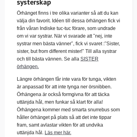
systerskap
Örhänget finns i tre olika varianter så att du kan
välja din favorit. Idéen till dessa örhängen fick vi
från våran Indiske tuc-tuc förare, som undrade
om vi var systrar. När vi svarade att "nej, inte
systrar men bästa vänner", fick vi svaret :"Sister,
sister, but from different mister!" Till alla systrar
och till bästa vännen. Se alla
SISTER
örhängen.
Längre örhängen får inte vara för tunga, vikten
är anpassad för att inte tynga ner örsnibben.
Örhängena är också formgivna för att täcka
uttänjda hål, men funkar så klart för alla!
Örhängena kommer med smarta snurrebus som
håller örhänget på plats så att det inte tippar
fram, samt avlastar vikten för att undvika
uttänjda hål.
Läs mer här.