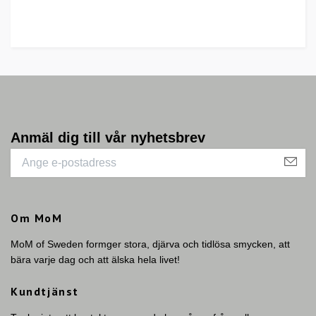
Anmäl dig till vår nyhetsbrev
Om MoM
MoM of Sweden formger stora, djärva och tidlösa smycken, att
bära varje dag och att älska hela livet!
Kundtjänst