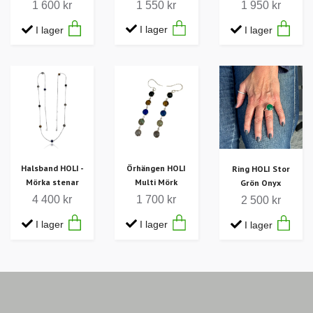
1 550 kr
1 600 kr
1 950 kr
I lager
I lager
I lager
Halsband HOLI -
Örhängen HOLI
Ring HOLI Stor
Mörka stenar
Multi Mörk
Grön Onyx
4 400 kr
1 700 kr
2 500 kr
I lager
I lager
I lager