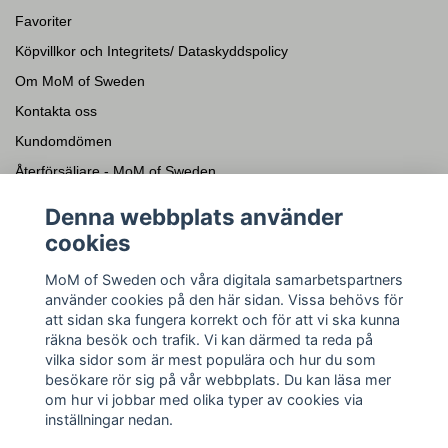
Favoriter
Köpvillkor och Integritets/ Dataskyddspolicy
Om MoM of Sweden
Kontakta oss
Kundomdömen
Återförsäljare - MoM of Sweden
Presentkort
Denna webbplats använder
cookies
Sociala medier
MoM of Sweden och våra digitala samarbetspartners
Facebook
använder cookies på den här sidan. Vissa behövs för
Instagram
att sidan ska fungera korrekt och för att vi ska kunna
räkna besök och trafik. Vi kan därmed ta reda på
YouTube
vilka sidor som är mest populära och hur du som
Pinterest
besökare rör sig på vår webbplats. Du kan läsa mer
om hur vi jobbar med olika typer av cookies via
inställningar nedan.