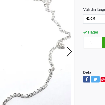
Välj din läng
42 CM
I lager
Dela