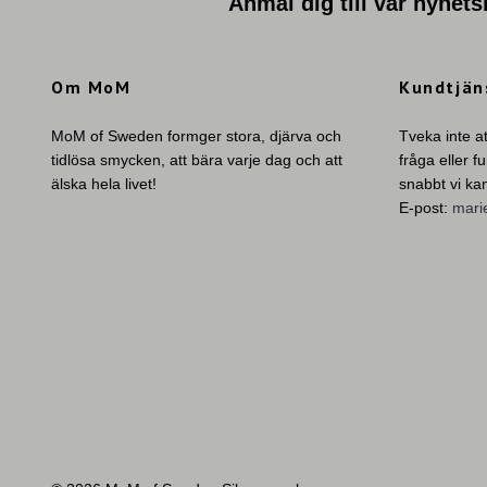
Anmäl dig till vår nyhets
Om MoM
Kundtjän
MoM of Sweden formger stora, djärva och
Tveka inte a
tidlösa smycken, att bära varje dag och att
fråga eller f
älska hela livet!
snabbt vi ka
E-post:
mar