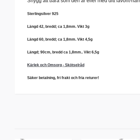
Snygg att bära som den är eller med ditt favorit-hän
Sterlingsilver 925
Längd 42, bredd; ca 1,8mm. Vikt 3g
Längd 60, bredd; ca
1,8mm.
Vikt 4,5g
Längd; 90cm, bredd ca
1,8mm.
. Vikt 6,5g
Kärlek och Omsorg - Skötselråd
Säker betalning, fri frakt och fria returer!