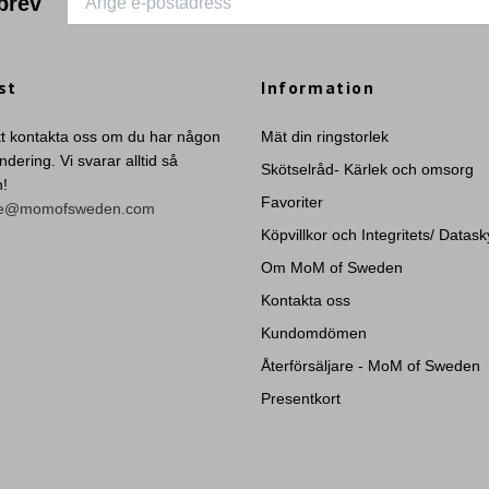
brev
st
Information
tt kontakta oss om du har någon
Mät din ringstorlek
undering. Vi svarar alltid så
Skötselråd- Kärlek och omsorg
n!
Favoriter
ie@momofsweden.com
Köpvillkor och Integritets/ Datas
Om MoM of Sweden
Kontakta oss
Kundomdömen
Återförsäljare - MoM of Sweden
Presentkort