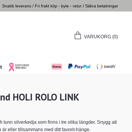
Snabb leverans / Fri frakt köp - byte - retur / Säkra betalningar
VARUKORG
(0)
t
and HOLI ROLO LINK
 tunn silverkedja som finns i tre olika längder. Snygg att
är eller tillsammans med ditt favorit-hänge.