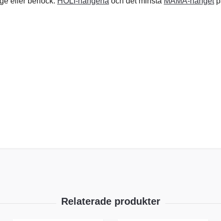
ge eller berlock.
HOLI-hängena
och det minsta
MAMA-hänget
pa