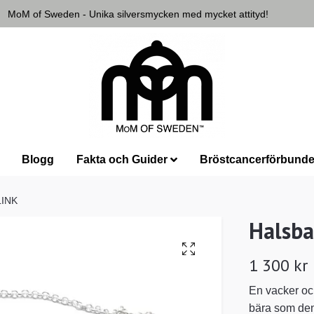
MoM of Sweden - Unika silversmycken med mycket attityd!
Blogg
Fakta och Guider
Bröstcancerförbunde
LINK
Halsb
1 300 kr
En vacker och
bära som den 