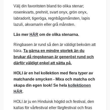
V
älj din favoritsten bland tio olika stenar;
rosenkvarts, prehnit, svart onyx, grön onyx,
labradorit, tigeröga, regnbågsmånsten, lapis
lazuli, akvamarin eller grå månsten.
Läs mer
HÄR
om de olika stenarna.
Ringbasen är rund så den är väldigt bekväm att
bära.
Ta gärna en mindre storlek än du
brukar då ringskenan är generöst rund och
därför väldigt enkel att sätta på.
HOLI är en hel kollektion med flera typer av
matchande smycken -
Mixa och matcha och
skapa din egen look! Se hela
kollektionen
HÄR
.
HOLI är ju en Hinduisk högtid och festival, den
kallas för vårfestival eller färgfestival och firas