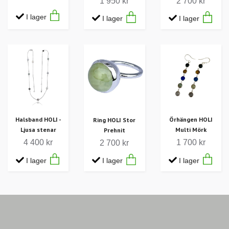
1 950 kr
2 700 kr
I lager
I lager
I lager
Halsband HOLI -
Örhängen HOLI
Ring HOLI Stor
Ljusa stenar
Multi Mörk
Prehnit
4 400 kr
1 700 kr
2 700 kr
I lager
I lager
I lager