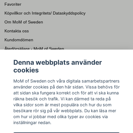
Favoriter
Köpvillkor och Integritets/ Dataskyddspolicy
Om MoM of Sweden
Kontakta oss
Kundomdömen
Återförsäljare - MoM of Sweden
Presentkort
Denna webbplats använder
cookies
Sociala medier
MoM of Sweden och våra digitala samarbetspartners
Facebook
använder cookies på den här sidan. Vissa behövs för
Instagram
att sidan ska fungera korrekt och för att vi ska kunna
räkna besök och trafik. Vi kan därmed ta reda på
YouTube
vilka sidor som är mest populära och hur du som
Pinterest
besökare rör sig på vår webbplats. Du kan läsa mer
om hur vi jobbar med olika typer av cookies via
inställningar nedan.