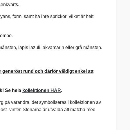
osenkvarts.
 nyans,
form, samt
ha inre sprickor vilket är helt
-kombo.
gsmånsten, lapis lazuli, akvamarin eller grå månsten.
 generöst rund och därför väldigt enkel att
k! Se hela
kollektionen HÄR
.
färg på varandra, det symboliseras i kollektionen av
höst- vinter. Stenarna är utvalda att matcha med