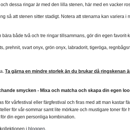
på och dessa ringar är med den lilla stenen, här med en vacker r
ng så att stenen sitter stadigt.
Notera att stenarna kan variera i
ch bära både två och tre ringar tillsammans, gör din egen favorit
arts, prehnit, svart onyx, grön onyx, labradorit, tigeröga, regnbå
ra.
Ta gärna en mindre storlek än du brukar då ringskenan är
atchande smycken -
Mixa och matcha och skapa din egen loo
s för vårfestival eller färgfestival och firas med att man kastar 
asteller för vår-sommar samt lite mörkare och mustigare toner för 
 för din egen personliga kombination.
-kollektionen i
bloggen
.