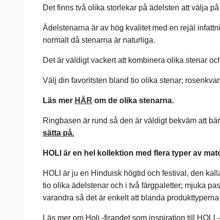
Det finns två olika storlekar på ädelsten att välja 
Ädelstenarna är av hög kvalitet med en rejäl infattni
normalt då stenarna är naturliga.
Det är väldigt vackert att kombinera olika stenar o
V
älj din favoritsten bland tio olika stenar; rosenkv
Läs mer
HÄR
om de olika stenarna.
Ringbasen är rund så den är väldigt bekväm att bä
sätta på.
HOLI är en hel kollektion med flera typer av m
HOLI är ju en Hinduisk högtid och festival, den kalla
tio olika ädelstenar och i två färgpaletter; mjuka p
varandra så det är enkelt att blanda produkttyperna
Läs mer om Holi -firandet som inspiration till HOLI 