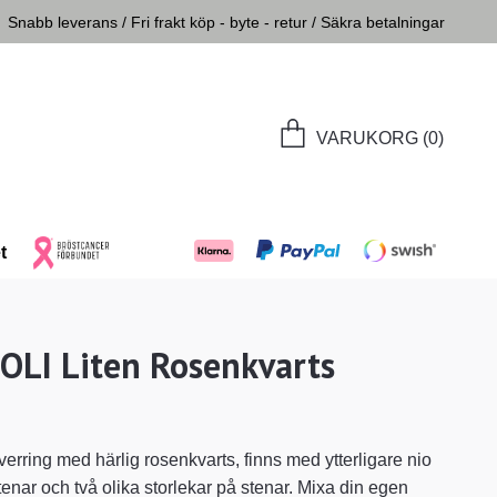
Snabb leverans / Fri frakt köp - byte - retur / Säkra betalningar
VARUKORG
(0)
t
OLI Liten Rosenkvarts
verring med härlig rosenkvarts, finns med ytterligare nio
enar och två olika storlekar på stenar. Mixa din egen