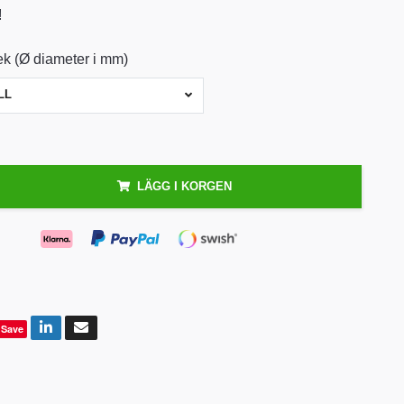
!
lek (Ø diameter i mm)
LL
LÄGG I KORGEN
Save