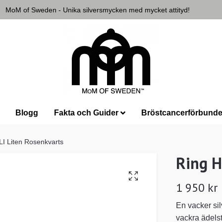
MoM of Sweden - Unika silversmycken med mycket attityd!
Blogg
Fakta och Guider
Bröstcancerförbunde
I Liten Rosenkvarts
Ring H
1 950 kr
En vacker sil
vackra ädelst