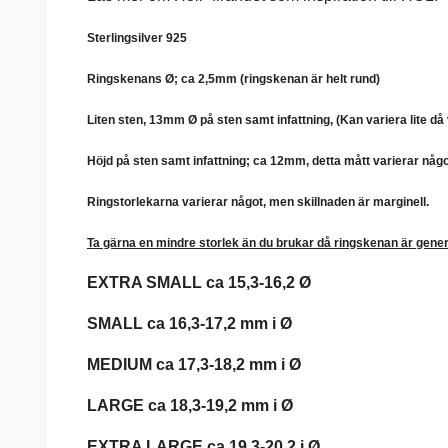
Sterlingsilver 925
Ringskenans
Ø
; ca 2,5mm (ringskenan är helt rund)
Liten sten, 13mm Ø på sten samt infattning,
(
Kan variera lite då 
Höjd på sten samt infattning; ca 12mm, detta mått varierar något
Ringstorlekarna varierar något, men skillnaden är marginell.
Ta gärna en mindre storlek än du brukar då ringskenan är generö
EXTRA SMALL ca 15,3-16,2 Ø
SMALL ca 16,3-17,2 mm i Ø
MEDIUM ca 17,3-18,2 mm i Ø
LARGE ca 18,3-19,2 mm i Ø
EXTRA LARGE ca 19,3-20,2 i Ø