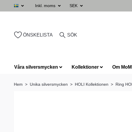
Inkl. moms
SEK
ÖNSKELISTA
SÖK
Våra silversmycken
Kollektioner
Om MoM
Hem
Unika silversmycken
HOLI Kollektionen
Ring HOL