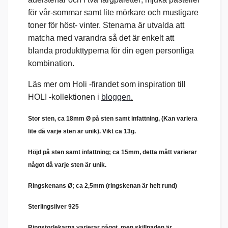
för vår-sommar samt lite mörkare och mustigare
toner för höst- vinter. Stenarna är utvalda att
matcha med varandra så det är enkelt att
blanda produkttyperna för din egen personliga
kombination.
Läs mer om Holi -firandet som inspiration till
HOLI -kollektionen i
bloggen
.
Stor sten, ca 18mm
Ø på sten samt infattning, (
Kan variera
lite då varje sten är unik)
. Vikt ca 13g.
Höjd på sten samt infattning; ca 15mm, detta mått varierar
något då varje sten är unik.
Ringskenans
Ø
; ca 2,5mm (ringskenan är helt rund)
Sterlingsilver 925
Ringstorlekarna varierar något, men skillnaden är