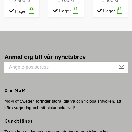
1 700 kr
1 400 kr
2 500 kr
I lager
I lager
I lager
Anmäl dig till vår nyhetsbrev
Om MoM
MoM of Sweden formger stora, djärva och tidlösa smycken, att
bära varje dag och att älska hela livet!
Kundtjänst
Tveka inte att kontakta oss om du har någon fråga eller