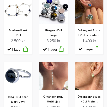
Örhängen/ Studs
Armband Länk
Hängen HOLI
HOLI Labradorit
HOLI
Large
1 400 kr
2 500 kr
3 250 kr
I lager
I lager
I lager
Örhängen HOLI
Örhängen/ Studs
Ring HOLI Stor
Multi Ljus
HOLI Prehnit
svart Onyx