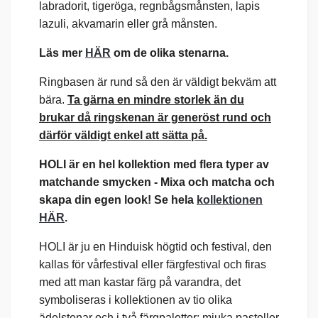
labradorit, tigeröga, regnbågsmånsten, lapis
lazuli, akvamarin eller grå månsten.
Läs mer
HÄR
om de olika stenarna.
Ringbasen är rund så den är väldigt bekväm att
bära.
Ta gärna en mindre storlek än du
brukar då ringskenan är generöst rund och
därför väldigt enkel att sätta på.
HOLI är en hel kollektion med flera typer av
matchande smycken -
Mixa och matcha och
skapa din egen look! Se hela
kollektionen
HÄR
.
HOLI är ju en Hinduisk högtid och festival, den
kallas för vårfestival eller färgfestival och firas
med att man kastar färg på varandra, det
symboliseras i kollektionen av tio olika
ädelstenar och i två färgpaletter; mjuka pasteller