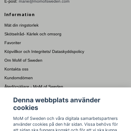
E-post:
marie@momofsweden.com
Information
Mät din ringstorlek
Skötselråd- Kärlek och omsorg
Favoriter
Köpvillkor och Integritets/ Dataskyddspolicy
Om MoM of Sweden
Kontakta oss
Kundomdömen
Återförsäljare - MoM of Sweden
Presentkort
Denna webbplats använder
cookies
Sociala medier
MoM of Sweden och våra digitala samarbetspartners
Facebook
använder cookies på den här sidan. Vissa behövs för
Instagram
att sidan ska fungera korrekt och för att vi ska kunna