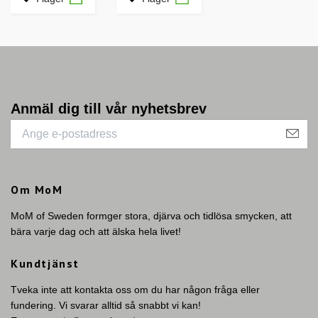
Anmäl dig till vår nyhetsbrev
Om MoM
MoM of Sweden formger stora, djärva och tidlösa smycken, att
bära varje dag och att älska hela livet!
Kundtjänst
Tveka inte att kontakta oss om du har någon fråga eller
fundering. Vi svarar alltid så snabbt vi kan!