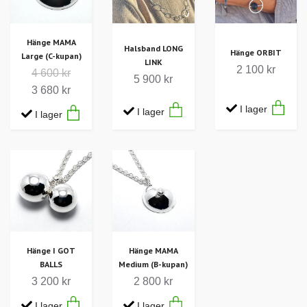
Hänge MAMA
Halsband LONG
Hänge ORBIT
Large (C-kupan)
LINK
2 100 kr
4 600 kr
5 900 kr
3 680 kr
I lager
I lager
I lager
Hänge I GOT
Hänge MAMA
BALLS
Medium (B-kupan)
3 200 kr
2 800 kr
I lager
I lager