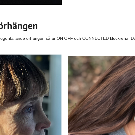
rörhängen
h iögonfallande örhängen så är ON OFF och CONNECTED klockrena. Dom