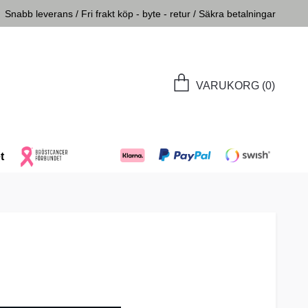
Snabb leverans / Fri frakt köp - byte - retur / Säkra betalningar
VARUKORG
(0)
t