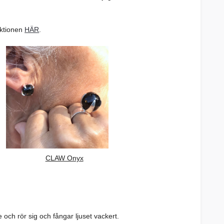
ektionen
HÄR
.
CLAW Onyx
ch rör sig och fångar ljuset vackert.