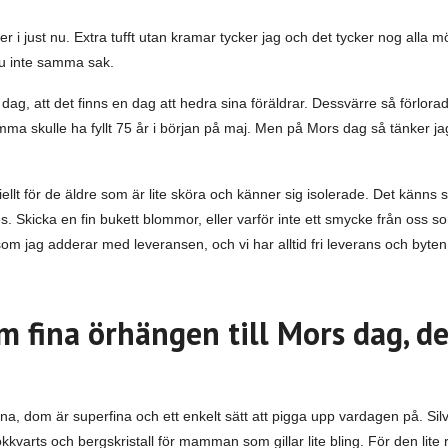
ver i just nu. Extra tufft utan kramar tycker jag och det tycker nog alla 
 ju inte samma sak.
ag, att det finns en dag att hedra sina föräldrar. Dessvärre så förlorad
mamma skulle ha fyllt 75 år i början på maj. Men på Mors dag så tänker j
ellt för de äldre som är lite sköra och känner sig isolerade. Det känns so
es.
Skicka en fin bukett blommor, eller varför inte ett smycke från oss som
 som jag adderar med leveransen, och vi har alltid fri leverans och byten
m fina örhängen till Mors dag, de
 dom är superfina och ett enkelt sätt att pigga upp vardagen på. Silv
, rökkvarts och bergskristall för mamman som gillar lite bling. För den