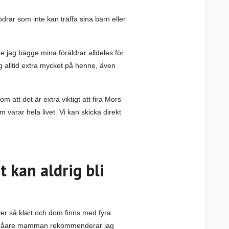
mödrar som inte kan träffa sina barn eller
e jag bägge mina föräldrar alldeles för
ag alltid extra mycket på henne, även
m att det är extra viktigt att fira Mors
 varar hela livet. Vi kan skicka direkt
.
t kan aldrig bli
er så klart och dom finns med fyra
 lite råare mamman rekommenderar jag