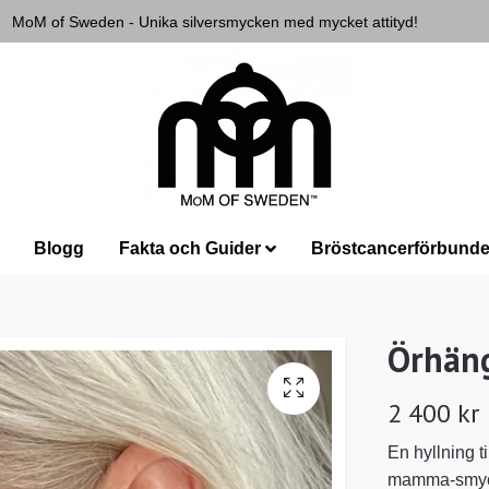
MoM of Sweden - Unika silversmycken med mycket attityd!
Blogg
Fakta och Guider
Bröstcancerförbunde
Örhän
2 400 kr
En hyllning t
mamma-smycke.