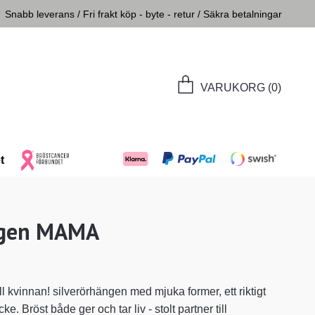
Snabb leverans / Fri frakt köp - byte - retur / Säkra betalningar
VARUKORG
(0)
t
gen MAMA
ill kvinnan! silverörhängen med mjuka former, ett riktigt
 Bröst både ger och tar liv - stolt partner till