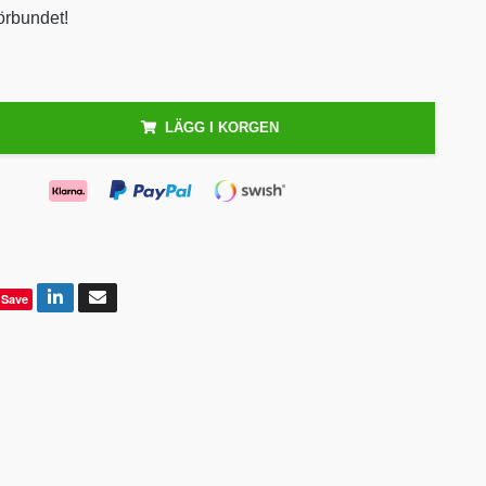
örbundet!
LÄGG I KORGEN
Save