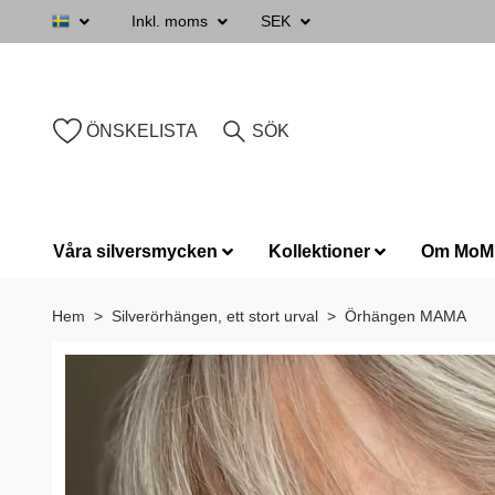
Inkl. moms
SEK
ÖNSKELISTA
SÖK
Våra silversmycken
Kollektioner
Om MoM
Hem
Silverörhängen, ett stort urval
Örhängen MAMA