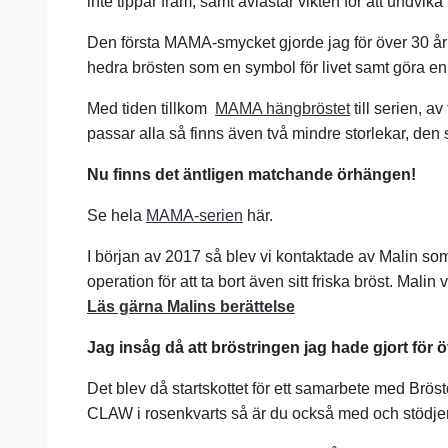
inte tippar fram, samt avlastar vikten för att undvika
Den första MAMA-smycket gjorde jag för över 30 år s
hedra brösten som en symbol för livet samt göra en 
Med tiden tillkom
MAMA hängbröstet
till serien, a
passar alla så finns även två mindre storlekar, den
Nu finns det äntligen matchande örhängen!
Se hela
MAMA-serien
här.
I början av 2017 så blev vi kontaktade av Malin so
operation för att ta bort även sitt friska bröst. Mal
Läs gärna Malins berättelse
Jag insåg då att bröstringen jag hade gjort för ö
Det blev då startskottet för ett samarbete med Brö
CLAW i rosenkvarts så är du också med och stödjer