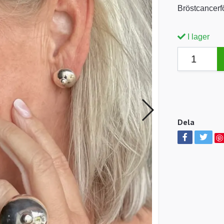
Bröstcancerf
I lager
Dela