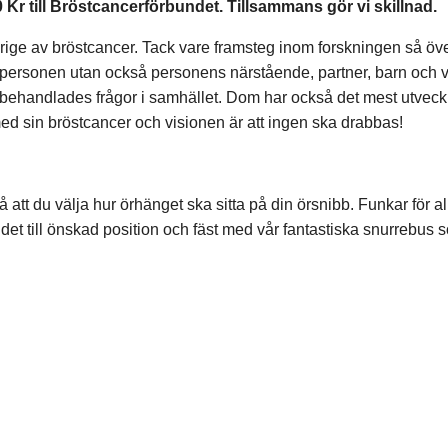
r till Bröstcancerförbundet. Tillsammans gör vi skillnad.
rige av bröstcancer. Tack vare framsteg inom forskningen så ö
a personen utan också personens närstående, partner, barn och 
-behandlades frågor i samhället. Dom har också det mest utveck
d sin bröstcancer och visionen är att ingen ska drabbas!
 då att du välja hur örhänget ska sitta på din örsnibb. Funkar för 
d det till önskad position och fäst med vår fantastiska snurrebus