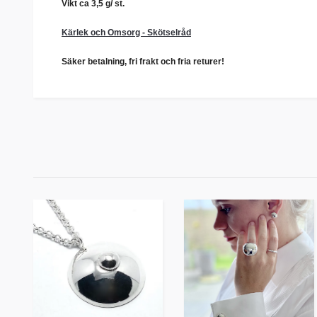
Vikt ca 3,5 g/ st.
Kärlek och Omsorg - Skötselråd
Säker betalning, fri frakt och fria returer!