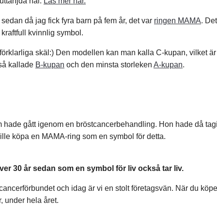
 uttänjda hål.
Läs mer här.
edan då jag fick fyra barn på fem år, det var
ringen MAMA
. De
kraftfull kvinnlig symbol.
v förklarliga skäl:) Den modellen kan man kalla C-kupan, vilket ä
 så kallade
B-kupan
och den minsta storleken
A-kupan
.
m hade gått igenom en bröstcancerbehandling. Hon hade då tagit
in ville köpa en MAMA-ring som en symbol för detta.
ver 30 år sedan som en symbol för liv också tar liv.
stcancerförbundet och idag är vi en stolt företagsvän. När du k
, under hela året.