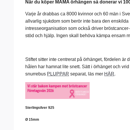
När du köper MAMA örhängen så donerar vi 100 K
Varje år drabbas ca 8000 kvinnor och 60 män i Sve
allvarlig sjukdom som berör inte bara den enskild
intresseorganisation som också driver bröstcancer
stöd och hjälp. Ingen skall behöva kämpa ensam me
Stiftet sitter inte centrerat på örhänget, fördelen är
hålen har hamnat lite snett. Sätt i örhänget och vri
snurrebus
PLUPPAR
separat, läs mer
HÄR
.
Sterlingsilver 925
Ø 15mm