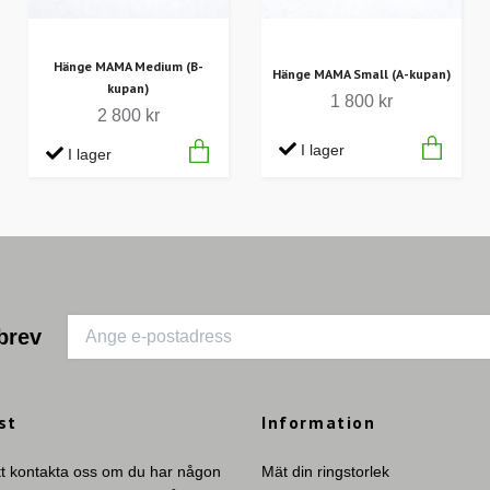
Hänge MAMA Medium (B-
Hänge MAMA Small (A-kupan)
kupan)
1 800 kr
2 800 kr
I lager
I lager
brev
st
Information
tt kontakta oss om du har någon
Mät din ringstorlek