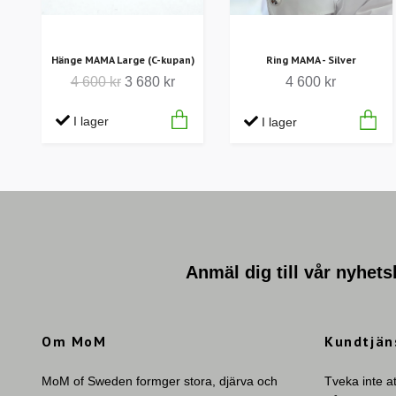
Hänge MAMA Large (C-kupan)
Ring MAMA - Silver
4 600 kr
3 680 kr
4 600 kr
I lager
I lager
Anmäl dig till vår nyhets
Om MoM
Kundtjän
MoM of Sweden formger stora, djärva och
Tveka inte a