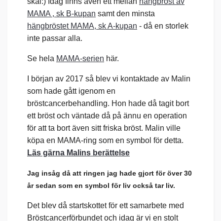
skäl:) Idag finns även ett mellan
hängbröst av
MAMA , sk B-kupan
samt den minsta
hängbröstet MAMA, sk A-kupan
- då en storlek
inte passar alla.
Se hela
MAMA-serien
här.
I början av 2017 så blev vi kontaktade av Malin
som hade gått igenom en
bröstcancerbehandling. Hon hade då tagit bort
ett bröst och väntade då på ännu en operation
för att ta bort även sitt friska bröst. Malin ville
köpa en MAMA-ring som en symbol för detta.
Läs gärna Malins berättelse
Jag insåg då att ringen jag hade gjort för över 30
år sedan som en symbol för liv också tar liv.
Det blev då startskottet för ett samarbete med
Bröstcancerförbundet och idag är vi en stolt