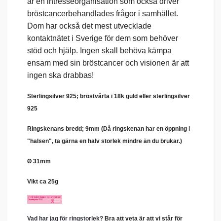
är en intresseorganisation som också driver
bröstcancerbehandlades frågor i samhället.
Dom har också det mest utvecklade
kontaktnätet i Sverige för dem som behöver
stöd och hjälp. Ingen skall behöva kämpa
ensam med sin bröstcancer och visionen är att
ingen ska drabbas!
Sterlingsilver 925; bröstvårta i 18k guld eller sterlingsilver
925
Ringskenans bredd; 9mm
(
Då ringskenan har en öppning i
"halsen", ta gärna en halv storlek mindre än du brukar.
)
Ø 31mm
Vikt ca 25g
Vad har jag för ringstorlek?
Bra att veta är att vi står för