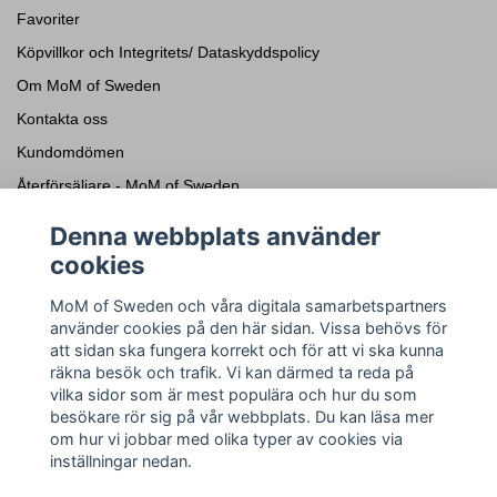
Favoriter
Köpvillkor och Integritets/ Dataskyddspolicy
Om MoM of Sweden
Kontakta oss
Kundomdömen
Återförsäljare - MoM of Sweden
Presentkort
Denna webbplats använder
cookies
Sociala medier
MoM of Sweden och våra digitala samarbetspartners
Facebook
använder cookies på den här sidan. Vissa behövs för
Instagram
att sidan ska fungera korrekt och för att vi ska kunna
räkna besök och trafik. Vi kan därmed ta reda på
YouTube
vilka sidor som är mest populära och hur du som
Pinterest
besökare rör sig på vår webbplats. Du kan läsa mer
om hur vi jobbar med olika typer av cookies via
inställningar nedan.