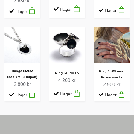
3 680 kr
I lager
I lager
I lager
Hänge MAMA
Ring CLAW med
Ring GO NUTS
Medium (B-kupan)
Rosenkvarts
4 200 kr
2 800 kr
2 900 kr
I lager
I lager
I lager